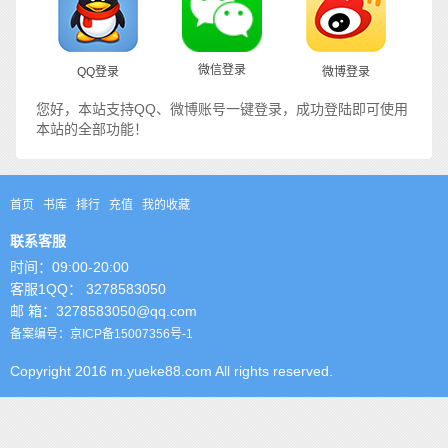
微信登录
QQ登录
微博登录
您好，本站支持QQ、微博账号一键登录，成功登陆即可使用
本站的全部功能！
首页
书库
排行
充值
我的收藏
联系客服
时间：09:00-20:00
客服1QQ： 3278583050
邮 箱：3278583050@qq.com
备案编号：京ICP备15007356号-1
Copyright 2016 m.yueke88.com All rights reserved.