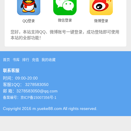
微信登录
QQ登录
微博登录
您好，本站支持QQ、微博账号一键登录，成功登陆即可使用
本站的全部功能！
首页
书库
排行
充值
我的收藏
联系客服
时间：09:00-20:00
客服1QQ： 3278583050
邮 箱：3278583050@qq.com
备案编号：京ICP备15007356号-1
Copyright 2016 m.yueke88.com All rights reserved.