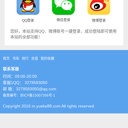
微信登录
QQ登录
微博登录
您好，本站支持QQ、微博账号一键登录，成功登陆即可使用
本站的全部功能！
首页
书库
排行
充值
我的收藏
联系客服
时间：09:00-20:00
客服1QQ： 3278583050
邮 箱：3278583050@qq.com
备案编号：京ICP备15007356号-1
Copyright 2016 m.yueke88.com All rights reserved.