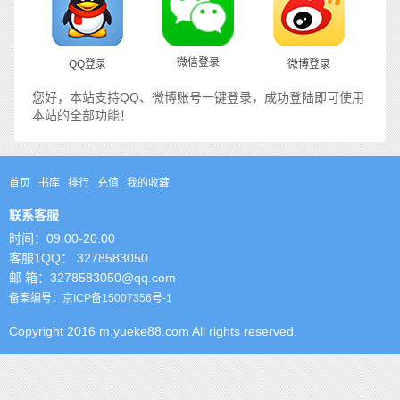
微信登录
QQ登录
微博登录
您好，本站支持QQ、微博账号一键登录，成功登陆即可使用
本站的全部功能！
首页
书库
排行
充值
我的收藏
联系客服
时间：09:00-20:00
客服1QQ： 3278583050
邮 箱：3278583050@qq.com
备案编号：京ICP备15007356号-1
Copyright 2016 m.yueke88.com All rights reserved.