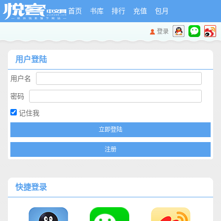
首页
书库
排行
充值
包月
登录
用户登陆
用户名
密码
记住我
注册
快捷登录