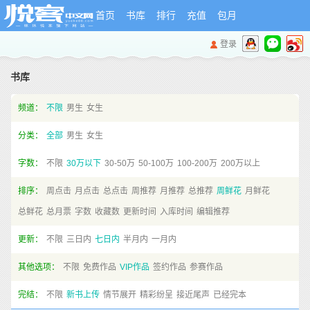
首页
书库
排行
充值
包月
登录
书库
频道：
不限
男生
女生
分类：
全部
男生
女生
字数：
不限
30万以下
30-50万
50-100万
100-200万
200万以上
排序：
周点击
月点击
总点击
周推荐
月推荐
总推荐
周鲜花
月鲜花
总鲜花
总月票
字数
收藏数
更新时间
入库时间
编辑推荐
更新：
不限
三日内
七日内
半月内
一月内
其他选项：
不限
免费作品
VIP作品
签约作品
参赛作品
完结：
不限
新书上传
情节展开
精彩纷呈
接近尾声
已经完本