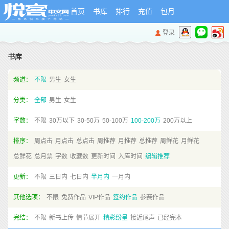
首页
书库
排行
充值
包月
登录
书库
频道：
不限
男生
女生
分类：
全部
男生
女生
字数：
不限
30万以下
30-50万
50-100万
100-200万
200万以上
排序：
周点击
月点击
总点击
周推荐
月推荐
总推荐
周鲜花
月鲜花
总鲜花
总月票
字数
收藏数
更新时间
入库时间
编辑推荐
更新：
不限
三日内
七日内
半月内
一月内
其他选项：
不限
免费作品
VIP作品
签约作品
参赛作品
完结：
不限
新书上传
情节展开
精彩纷呈
接近尾声
已经完本