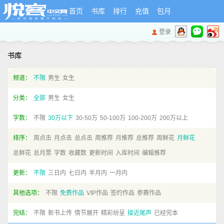
首页
书库
排行
充值
包月
登录
书库
频道：
不限
男生
女生
分类：
全部
男生
女生
字数：
不限
30万以下
30-50万
50-100万
100-200万
200万以上
排序：
周点击
月点击
总点击
周推荐
月推荐
总推荐
周鲜花
月鲜花
总鲜花
总月票
字数
收藏数
更新时间
入库时间
编辑推荐
更新：
不限
三日内
七日内
半月内
一月内
其他选项：
不限
免费作品
VIP作品
签约作品
参赛作品
完结：
不限
新书上传
情节展开
精彩纷呈
接近尾声
已经完本