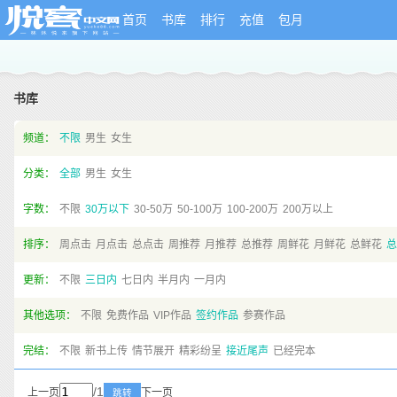
首页
书库
排行
充值
包月
书库
频道：
不限
男生
女生
分类：
全部
男生
女生
字数：
不限
30万以下
30-50万
50-100万
100-200万
200万以上
排序：
周点击
月点击
总点击
周推荐
月推荐
总推荐
周鲜花
月鲜花
总鲜花
总
更新：
不限
三日内
七日内
半月内
一月内
其他选项：
不限
免费作品
VIP作品
签约作品
参赛作品
完结：
不限
新书上传
情节展开
精彩纷呈
接近尾声
已经完本
/1
上一页
下一页
跳转