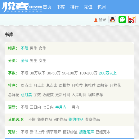
首页
书库
排行
充值
包月
登录
书库
频道：
不限
男生
女生
分类：
全部
男生
女生
字数：
不限
30万以下
30-50万
50-100万
100-200万
200万以上
排序：
周点击
月点击
总点击
周推荐
月推荐
总推荐
周鲜花
月鲜花
总鲜花
总月票
字数
收藏数
更新时间
入库时间
编辑推荐
更新：
不限
三日内
七日内
半月内
一月内
其他选项：
不限
免费作品
VIP作品
签约作品
参赛作品
完结：
不限
新书上传
情节展开
精彩纷呈
接近尾声
已经完本