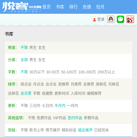
首页
书库
排行
充值
包月
登录
书库
频道：
不限
男生
女生
分类：
全部
男生
女生
字数：
不限
30万以下
30-50万
50-100万
100-200万
200万以上
排序：
周点击
月点击
总点击
周推荐
月推荐
总推荐
周鲜花
月鲜花
总鲜花
总月票
字数
收藏数
更新时间
入库时间
编辑推荐
更新：
不限
三日内
七日内
半月内
一月内
其他选项：
不限
免费作品
VIP作品
签约作品
参赛作品
完结：
不限
新书上传
情节展开
精彩纷呈
接近尾声
已经完本