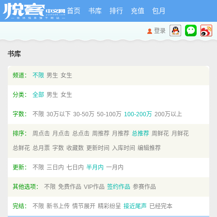
首页
书库
排行
充值
包月
登录
书库
频道：
不限
男生
女生
分类：
全部
男生
女生
字数：
不限
30万以下
30-50万
50-100万
100-200万
200万以上
排序：
周点击
月点击
总点击
周推荐
月推荐
总推荐
周鲜花
月鲜花
总鲜花
总月票
字数
收藏数
更新时间
入库时间
编辑推荐
更新：
不限
三日内
七日内
半月内
一月内
其他选项：
不限
免费作品
VIP作品
签约作品
参赛作品
完结：
不限
新书上传
情节展开
精彩纷呈
接近尾声
已经完本