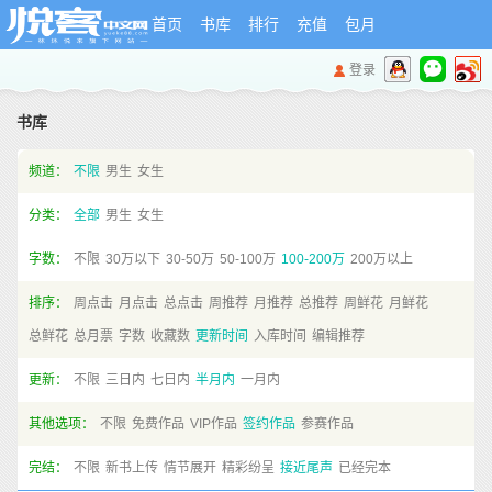
首页
书库
排行
充值
包月
登录
书库
频道：
不限
男生
女生
分类：
全部
男生
女生
字数：
不限
30万以下
30-50万
50-100万
100-200万
200万以上
排序：
周点击
月点击
总点击
周推荐
月推荐
总推荐
周鲜花
月鲜花
总鲜花
总月票
字数
收藏数
更新时间
入库时间
编辑推荐
更新：
不限
三日内
七日内
半月内
一月内
其他选项：
不限
免费作品
VIP作品
签约作品
参赛作品
完结：
不限
新书上传
情节展开
精彩纷呈
接近尾声
已经完本