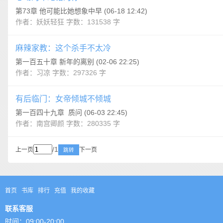
第73章 他可能比她想象中早 (06-18 12:42)
作者：妖妖轻狂 字数：131538 字
麻辣家教：这个杀手不太冷
第一百五十章 新年的离别 (02-06 22:25)
作者：习凉 字数：297326 字
有后临门：女帝倾城不倾城
第一百四十九章 质问 (06-03 22:45)
作者：南宫卿颜 字数：280335 字
/1
上一页
下一页
跳转
首页
书库
排行
充值
我的收藏
联系客服
时间：09:00-20:00