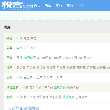
首页
书库
排行
充值
包月
书库
频道：
不限
男生
女生
分类：
全部
男生
女生
字数：
不限
30万以下
30-50万
50-100万
100-200万
200万以上
排序：
周点击
月点击
总点击
周推荐
月推荐
总推荐
周鲜花
月鲜花
总鲜花
总
更新：
不限
三日内
七日内
半月内
一月内
其他选项：
不限
免费作品
VIP作品
签约作品
参赛作品
完结：
不限
新书上传
情节展开
精彩纷呈
接近尾声
已经完本
心动的年纪错的你