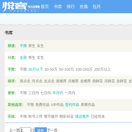
首页
书库
排行
充值
包月
书库
频道：
不限
男生
女生
分类：
全部
男生
女生
字数：
不限
30万以下
30-50万
50-100万
100-200万
200万以上
排序：
周点击
月点击
总点击
周推荐
月推荐
总推荐
周鲜花
月鲜花
总鲜花
总
更新：
不限
三日内
七日内
半月内
一月内
其他选项：
不限
免费作品
VIP作品
签约作品
参赛作品
完结：
不限
新书上传
情节展开
精彩纷呈
接近尾声
已经完本
/1
上一页
下一页
跳转