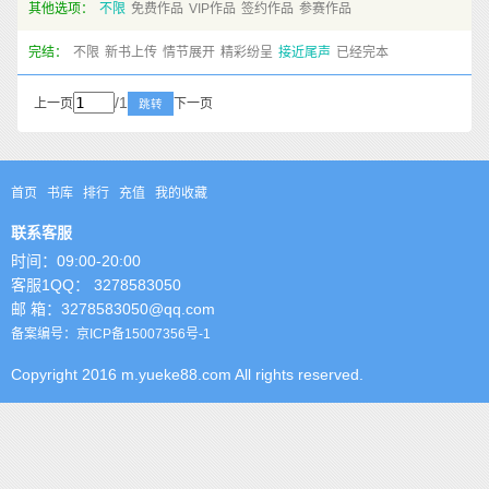
其他选项：
不限
免费作品
VIP作品
签约作品
参赛作品
完结：
不限
新书上传
情节展开
精彩纷呈
接近尾声
已经完本
/1
上一页
下一页
跳转
首页
书库
排行
充值
我的收藏
联系客服
时间：09:00-20:00
客服1QQ： 3278583050
邮 箱：3278583050@qq.com
备案编号：京ICP备15007356号-1
Copyright 2016 m.yueke88.com All rights reserved.