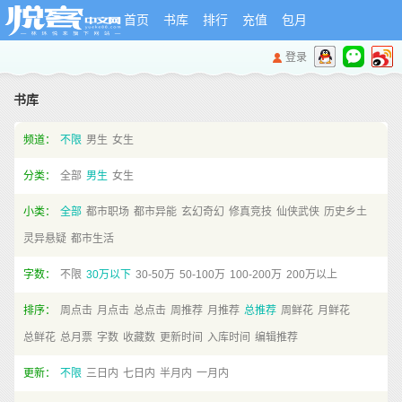
首页
书库
排行
充值
包月
登录
书库
频道：
不限
男生
女生
分类：
全部
男生
女生
小类：
全部
都市职场
都市异能
玄幻奇幻
修真竞技
仙侠武侠
历史乡土
灵异悬疑
都市生活
字数：
不限
30万以下
30-50万
50-100万
100-200万
200万以上
排序：
周点击
月点击
总点击
周推荐
月推荐
总推荐
周鲜花
月鲜花
总鲜花
总月票
字数
收藏数
更新时间
入库时间
编辑推荐
更新：
不限
三日内
七日内
半月内
一月内