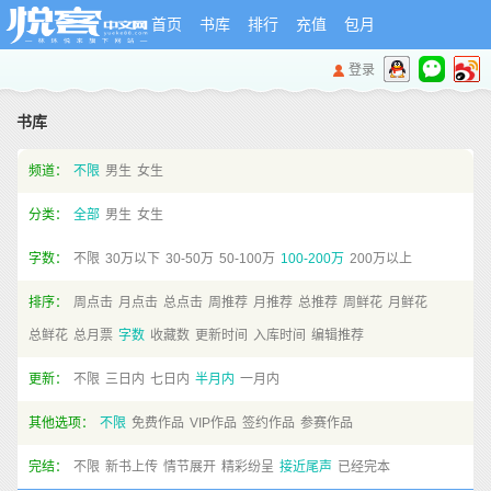
首页
书库
排行
充值
包月
登录
书库
频道：
不限
男生
女生
分类：
全部
男生
女生
字数：
不限
30万以下
30-50万
50-100万
100-200万
200万以上
排序：
周点击
月点击
总点击
周推荐
月推荐
总推荐
周鲜花
月鲜花
总鲜花
总月票
字数
收藏数
更新时间
入库时间
编辑推荐
更新：
不限
三日内
七日内
半月内
一月内
其他选项：
不限
免费作品
VIP作品
签约作品
参赛作品
完结：
不限
新书上传
情节展开
精彩纷呈
接近尾声
已经完本