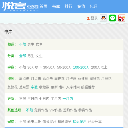
首页
书库
排行
充值
包月
登录
书库
频道：
不限
男生
女生
分类：
全部
男生
女生
字数：
不限
30万以下
30-50万
50-100万
100-200万
200万以上
排序：
周点击
月点击
总点击
周推荐
月推荐
总推荐
周鲜花
月鲜花
总鲜花
总月票
字数
收藏数
更新时间
入库时间
编辑推荐
更新：
不限
三日内
七日内
半月内
一月内
其他选项：
不限
免费作品
VIP作品
签约作品
参赛作品
完结：
不限
新书上传
情节展开
精彩纷呈
接近尾声
已经完本