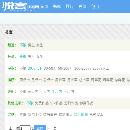
首页
书库
排行
充值
包月
书库
频道：
不限
男生
女生
分类：
全部
男生
女生
字数：
不限
30万以下
30-50万
50-100万
100-200万
200万以上
排序：
周点击
月点击
总点击
周推荐
月推荐
总推荐
周鲜花
月鲜花
总鲜花
总
更新：
不限
三日内
七日内
半月内
一月内
其他选项：
不限
免费作品
VIP作品
签约作品
参赛作品
完结：
不限
新书上传
情节展开
精彩纷呈
接近尾声
已经完本
/1
上一页
下一页
跳转