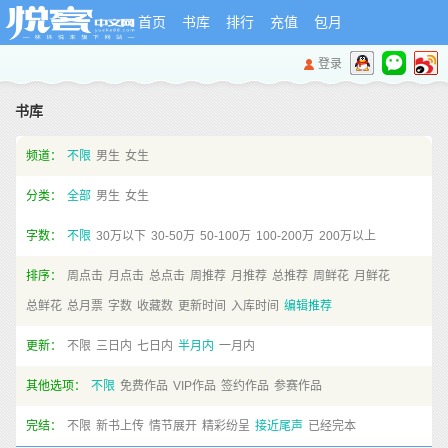
首页
书库
排行
充值
包月
登录
书库
频道：
不限
男生
女生
分类：
全部
男生
女生
字数：
不限
30万以下
30-50万
50-100万
100-200万
200万以上
排序：
周点击
月点击
总点击
周推荐
月推荐
总推荐
周鲜花
月鲜花
总鲜花
总月票
字数
收藏数
更新时间
入库时间
编辑推荐
更新：
不限
三日内
七日内
半月内
一月内
其他选项：
不限
免费作品
VIP作品
签约作品
参赛作品
完结：
不限
新书上传
情节展开
精彩纷呈
接近尾声
已经完本