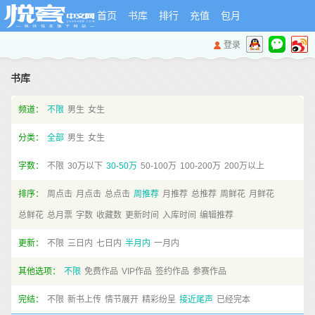
首页
书库
排行
充值
包月
登录
书库
频道：
不限
男生
女生
分类：
全部
男生
女生
字数：
不限
30万以下
30-50万
50-100万
100-200万
200万以上
排序：
周点击
月点击
总点击
周推荐
月推荐
总推荐
周鲜花
月鲜花
总鲜花
总月票
字数
收藏数
更新时间
入库时间
编辑推荐
更新：
不限
三日内
七日内
半月内
一月内
其他选项：
不限
免费作品
VIP作品
签约作品
参赛作品
完结：
不限
新书上传
情节展开
精彩纷呈
接近尾声
已经完本