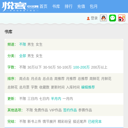
首页
书库
排行
充值
包月
登录
书库
频道：
不限
男生
女生
分类：
全部
男生
女生
字数：
不限
30万以下
30-50万
50-100万
100-200万
200万以上
排序：
周点击
月点击
总点击
周推荐
月推荐
总推荐
周鲜花
月鲜花
总鲜花
总月票
字数
收藏数
更新时间
入库时间
编辑推荐
更新：
不限
三日内
七日内
半月内
一月内
其他选项：
不限
免费作品
VIP作品
签约作品
参赛作品
完结：
不限
新书上传
情节展开
精彩纷呈
接近尾声
已经完本