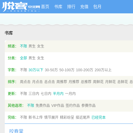
首页
书库
排行
充值
包月
书库
频道：
不限
男生
女生
分类：
全部
男生
女生
字数：
不限
30万以下
30-50万
50-100万
100-200万
200万以上
排序：
周点击
月点击
总点击
周推荐
月推荐
总推荐
周鲜花
月鲜花
总鲜花
总
更新：
不限
三日内
七日内
半月内
一月内
其他选项：
不限
免费作品
VIP作品
签约作品
参赛作品
完结：
不限
新书上传
情节展开
精彩纷呈
接近尾声
已经完本
咬春棠