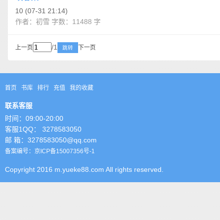
10 (07-31 21:14)
作者：初雪 字数：11488 字
/1
上一页
下一页
跳转
首页
书库
排行
充值
我的收藏
联系客服
时间：09:00-20:00
客服1QQ： 3278583050
邮 箱：3278583050@qq.com
备案编号：京ICP备15007356号-1
Copyright 2016 m.yueke88.com All rights reserved.