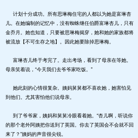
计划十分成功。所有思琳梅住宅的人都以为她是富琳杏
儿。在她编制的记忆中，没有蜘蛛继任伯爵富琳杏儿，只有
金乔月。她也知道，只要被思琳梅揭穿，她和她的家族都将
被流放【不可生存之地】。因此她要除掉思琳梅。
富琳杏儿终于考完了。走出考场，看到了母亲在等她。
母亲笑着说，“今天我们去爷爷家吃饭。”
她此刻的心情很复杂。姨妈舅舅都不喜欢她，她害怕见
到他们。尤其害怕他们说母亲。
到了爷爷家，姨妈和舅舅冷眼看着她。“杏儿啊，听说你
的那个老外阿姨把你送到了英国。你去了英国会不会就不回
来了？”姨妈的声音很尖锐。