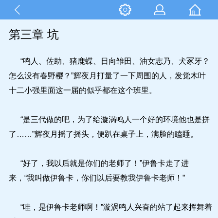
第三章 坑
“鸣人、佐助、猪鹿蝶、日向雏田、油女志乃、犬冢牙？
怎么没有春野樱？”辉夜月打量了一下周围的人，发觉木叶
十二小强里面这一届的似乎都在这个班里。
“是三代做的吧，为了给漩涡鸣人一个好的环境他也是拼
了……”辉夜月摇了摇头，便趴在桌子上，满脸的瞌睡。
“好了，我以后就是你们的老师了！”伊鲁卡走了进
来，“我叫做伊鲁卡，你们以后要教我伊鲁卡老师！”
“哇，是伊鲁卡老师啊！”漩涡鸣人兴奋的站了起来挥舞着