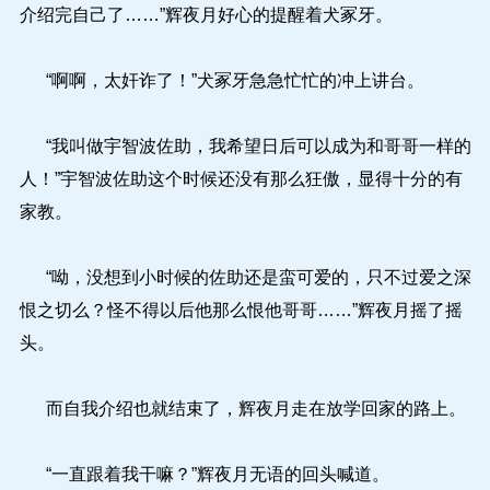
介绍完自己了……”辉夜月好心的提醒着犬冢牙。
“啊啊，太奸诈了！”犬冢牙急急忙忙的冲上讲台。
“我叫做宇智波佐助，我希望日后可以成为和哥哥一样的
人！”宇智波佐助这个时候还没有那么狂傲，显得十分的有
家教。
“呦，没想到小时候的佐助还是蛮可爱的，只不过爱之深
恨之切么？怪不得以后他那么恨他哥哥……”辉夜月摇了摇
头。
而自我介绍也就结束了，辉夜月走在放学回家的路上。
“一直跟着我干嘛？”辉夜月无语的回头喊道。