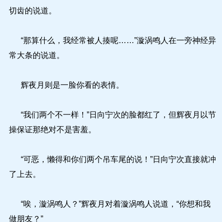
切齿的说道。
“那算什么，我经常被人揍呢……”漩涡鸣人在一旁神经异
常大条的说道。
辉夜月则是一脸你看的表情。
“我们两个不一样！”日向宁次的脸都红了，但辉夜月以节
操保证那绝对不是害羞。
“可恶，懒得和你们两个吊车尾的说！”日向宁次直接就冲
了上去。
“唉，漩涡鸣人？”辉夜月对着漩涡鸣人说道，“你想和我
做朋友？”