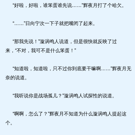
“好啦，好啦，谁笨蛋谁先说……”辉夜月打了个哈欠。
“……”日向宁次一下子就把嘴闭了起来。
“那我先说！”漩涡鸣人说道，但是很快就反映了过
来，“不对，我可不是什么笨蛋！”
“知道啦，知道啦，只不过你到底要干嘛啊……”辉夜月无
奈的说道。
“我听说你是战场孤儿？”漩涡鸣人试探性的说道。
“啊啊，怎么了？”辉夜月不知道为什么漩涡鸣人提起这
个。