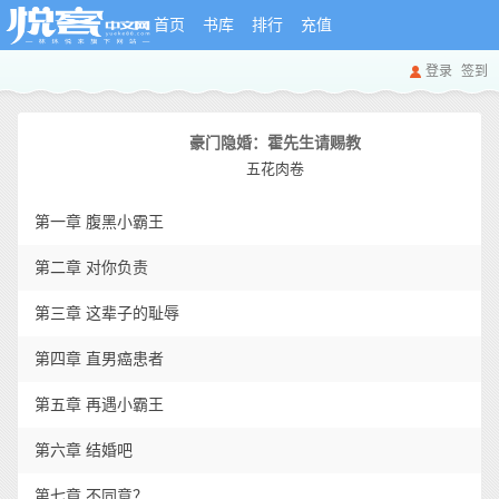
首页
书库
排行
充值
登录
签到
豪门隐婚：霍先生请赐教
五花肉卷
第一章 腹黑小霸王
第二章 对你负责
第三章 这辈子的耻辱
第四章 直男癌患者
第五章 再遇小霸王
第六章 结婚吧
第七章 不同意？