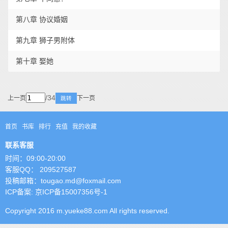
第八章 协议婚姻
第九章 狮子男附体
第十章 娶她
/34
上一页
下一页
跳转
首页
书库
排行
充值
我的收藏
联系客服
时间：09:00-20:00
客服QQ： 209527587
投稿邮箱：tougao.md@foxmail.com
ICP备案: 京ICP备15007356号-1
Copyright 2016 m.yueke88.com All rights reserved.