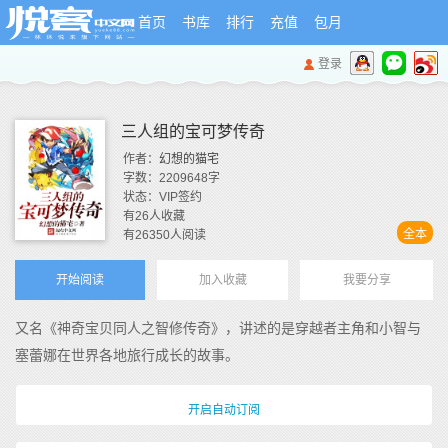
首页
书库
排行
充值
包月
登录
三人组的宝可梦传奇
作者：
幻想的猫宅
字数：
2209648
字
状态：
VIP签约
有
26
人收藏
全本
有
26350
人阅读
开始阅读
加入收藏
我要分享
又名《神奇宝贝同人之智修传奇》，讲述的是穿越者主角和小智与
塞蕾娜在世界各地旅行成长的故事。
开启自动订阅