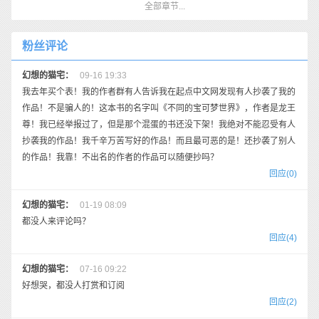
全部章节...
粉丝评论
幻想的猫宅：
09-16 19:33
我去年买个表！我的作者群有人告诉我在起点中文网发现有人抄袭了我的
作品！不是骗人的！这本书的名字叫《不同的宝可梦世界》，作者是龙王
尊！我已经举报过了，但是那个混蛋的书还没下架！我绝对不能忍受有人
抄袭我的作品！我千辛万苦写好的作品！而且最可恶的是！还抄袭了别人
的作品！我靠！不出名的作者的作品可以随便抄吗？
回应(0)
幻想的猫宅：
01-19 08:09
都没人来评论吗？
回应(4)
幻想的猫宅：
07-16 09:22
好想哭，都没人打赏和订阅
回应(2)