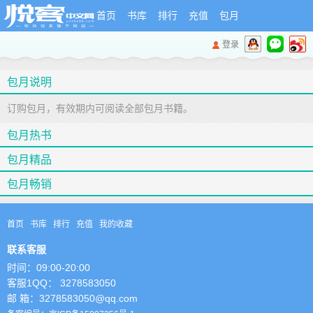
首页
书库
排行
充值
包月
登录
包月说明
订购包月，有效期内可阅读全部包月书籍。
包月热书
包月精品
包月畅销
首页
书库
排行
充值
我的收藏
联系客服
时间：09:00-20:00
客服1QQ： 3278583050
邮 箱：3278583050@qq.com