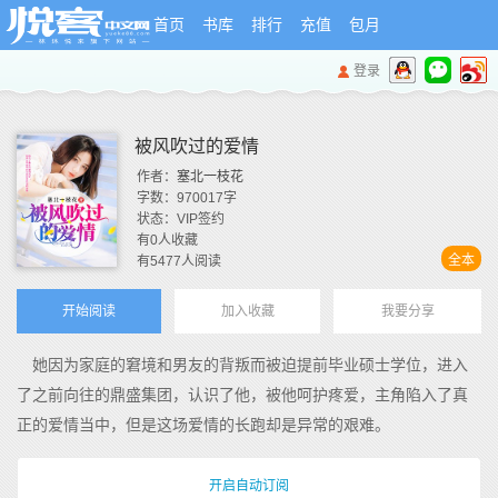
首页
书库
排行
充值
包月
登录
被风吹过的爱情
作者：
塞北一枝花
字数：
970017
字
状态：
VIP签约
有
0
人收藏
全本
有
5477
人阅读
开始阅读
加入收藏
我要分享
她因为家庭的窘境和男友的背叛而被迫提前毕业硕士学位，进入
了之前向往的鼎盛集团，认识了他，被他呵护疼爱，主角陷入了真
正的爱情当中，但是这场爱情的长跑却是异常的艰难。
开启自动订阅