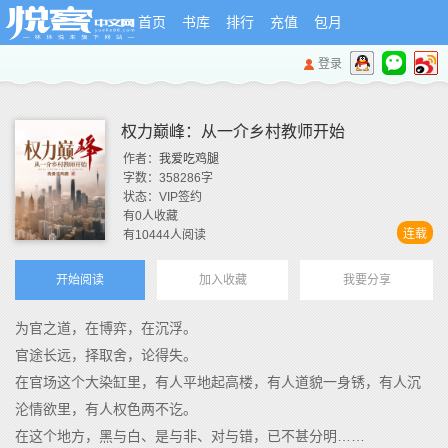
首页
书库
排行
充值
包月
登录
权力巅峰：从一介乡村教师开始
作者：
我爱吃鸡腿
字数：
358286
字
状态：
VIP签约
有
0
人收藏
连载
有
10444
人阅读
开始阅读
加入收藏
我要分享
为官之道，在博弈，在沉浮。
官途长远，择取舍，论得失。
在官场这个大染缸里，有人平地起高楼，有人道貌一身锈，有人沉
沦情欲里，有人权色两不讫。
在这个地方，黑与白、是与非、对与错，已不甚分明……