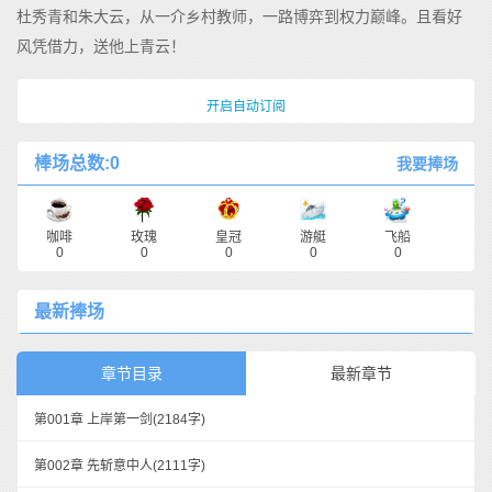
杜秀青和朱大云，从一介乡村教师，一路博弈到权力巅峰。且看好
风凭借力，送他上青云！
开启自动订阅
棒场总数:0
我要捧场
咖啡
玫瑰
皇冠
游艇
飞船
0
0
0
0
0
最新捧场
章节目录
最新章节
第001章 上岸第一剑
(2184字)
第002章 先斩意中人
(2111字)