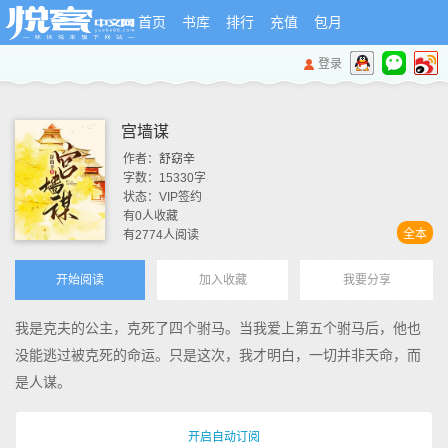
首页
书库
排行
充值
包月
登录
宫墙谋
作者：
舒窈辛
字数：
15330
字
状态：
VIP签约
有
0
人收藏
全本
有
2774
人阅读
开始阅读
加入收藏
我要分享
我是克夫的公主，克死了四个驸马。当我爱上第五个驸马后，他也
没能逃过被克死的命运。只是这次，我才明白，一切并非天命，而
是人谋。
开启自动订阅