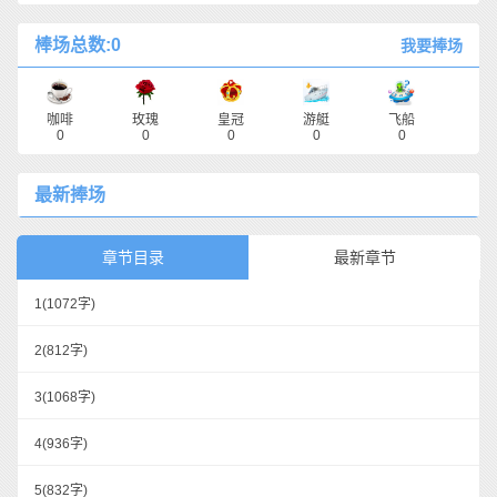
棒场总数:0
我要捧场
咖啡
玫瑰
皇冠
游艇
飞船
0
0
0
0
0
最新捧场
章节目录
最新章节
1
(1072字)
2
(812字)
3
(1068字)
4
(936字)
5
(832字)