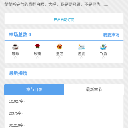
爹爹听完气的直翻白眼，大呼，我是要报恩，不是寻仇.......
开启自动订阅
棒场总数:0
我要捧场
咖啡
玫瑰
皇冠
游艇
飞船
0
0
0
0
0
最新捧场
章节目录
最新章节
1
(1027字)
2
(375字)
3
(1210字)