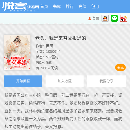
首页
书库
排行
充值
包月
登录
老头，我是来替父报恩的
作者：
囡囡
字数：
10506
字
状态：
VIP签约
有
0
人收藏
全本
有
1968
人阅读
开始阅读
加入收藏
我要分享
我是镇国公府三小姐，整日跟一群二世祖厮混在一起，逛青楼，调
戏良家妇男，偷鸡摸狗，无恶不作。爹娘愁得整夜吃不好睡不好。
直到一天，武林中颇负盛名的黑风堡派了管家前来结亲。想要挟救
命之恩求取他一女为妻。两个姐姐听完头摇的跟拨浪鼓一样，而我
却主动提出前往结亲，替父报恩。