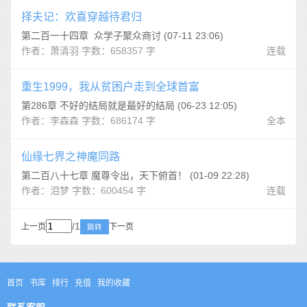
择夫记：欢喜穿越待君归
第二百一十四章 众学子聚众商讨 (07-11 23:06)
作者：萧清羽 字数：658357 字
连载
重生1999，我从贫困户走到全球首富
第286章 不好的结局就是最好的结局 (06-23 12:05)
作者：李森森 字数：686174 字
全本
仙缘七界之神魔同路
第二百八十七章 魔尊令出，天下俯首！ (01-09 22:28)
作者：泪梦 字数：600454 字
连载
/1
上一页
下一页
跳转
首页
书库
排行
充值
我的收藏