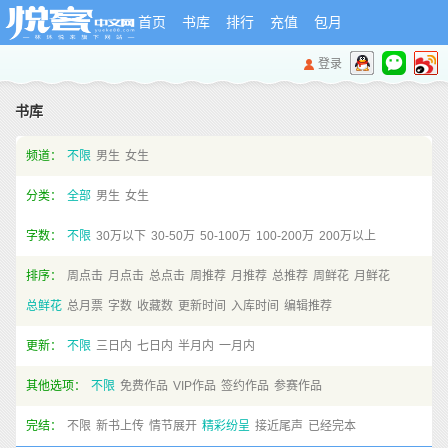
首页
书库
排行
充值
包月
登录
书库
频道：
不限
男生
女生
分类：
全部
男生
女生
字数：
不限
30万以下
30-50万
50-100万
100-200万
200万以上
排序：
周点击
月点击
总点击
周推荐
月推荐
总推荐
周鲜花
月鲜花
总鲜花
总月票
字数
收藏数
更新时间
入库时间
编辑推荐
更新：
不限
三日内
七日内
半月内
一月内
其他选项：
不限
免费作品
VIP作品
签约作品
参赛作品
完结：
不限
新书上传
情节展开
精彩纷呈
接近尾声
已经完本