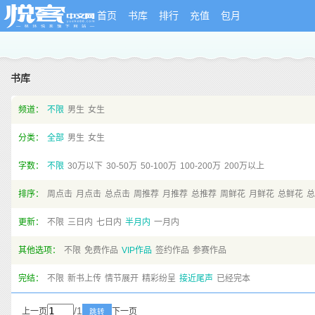
首页
书库
排行
充值
包月
书库
频道：
不限
男生
女生
分类：
全部
男生
女生
字数：
不限
30万以下
30-50万
50-100万
100-200万
200万以上
排序：
周点击
月点击
总点击
周推荐
月推荐
总推荐
周鲜花
月鲜花
总鲜花
总
更新：
不限
三日内
七日内
半月内
一月内
其他选项：
不限
免费作品
VIP作品
签约作品
参赛作品
完结：
不限
新书上传
情节展开
精彩纷呈
接近尾声
已经完本
/1
上一页
下一页
跳转