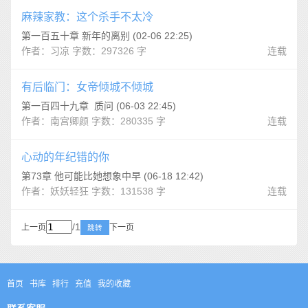
麻辣家教：这个杀手不太冷
第一百五十章 新年的离别 (02-06 22:25)
作者：习凉 字数：297326 字
连载
有后临门：女帝倾城不倾城
第一百四十九章 质问 (06-03 22:45)
作者：南宫卿颜 字数：280335 字
连载
心动的年纪错的你
第73章 他可能比她想象中早 (06-18 12:42)
作者：妖妖轻狂 字数：131538 字
连载
/1
上一页
下一页
跳转
首页
书库
排行
充值
我的收藏