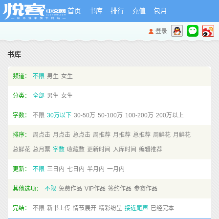
首页
书库
排行
充值
包月
登录
书库
频道：
不限
男生
女生
分类：
全部
男生
女生
字数：
不限
30万以下
30-50万
50-100万
100-200万
200万以上
排序：
周点击
月点击
总点击
周推荐
月推荐
总推荐
周鲜花
月鲜花
总鲜花
总月票
字数
收藏数
更新时间
入库时间
编辑推荐
更新：
不限
三日内
七日内
半月内
一月内
其他选项：
不限
免费作品
VIP作品
签约作品
参赛作品
完结：
不限
新书上传
情节展开
精彩纷呈
接近尾声
已经完本