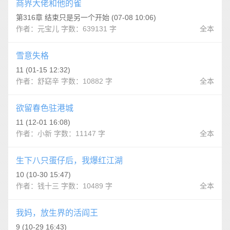
商界大佬和他的雀
第316章 结束只是另一个开始 (07-08 10:06)
作者：元宝儿 字数：639131 字
全本
雪意失格
11 (01-15 12:32)
作者：舒窈辛 字数：10882 字
全本
欲留春色驻港城
11 (12-01 16:08)
作者：小新 字数：11147 字
全本
生下八只蛋仔后，我爆红江湖
10 (10-30 15:47)
作者：钱十三 字数：10489 字
全本
我妈，放生界的活阎王
9 (10-29 16:43)