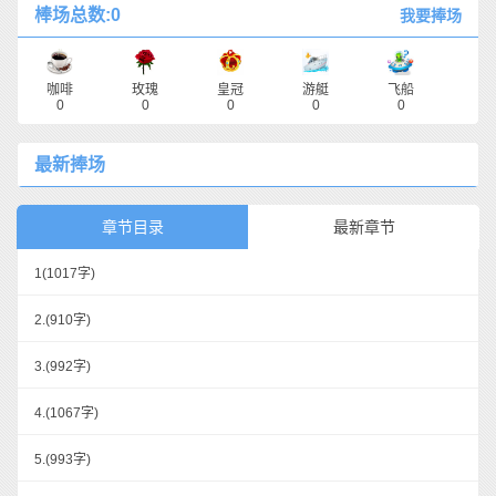
棒场总数:0
我要捧场
咖啡
玫瑰
皇冠
游艇
飞船
0
0
0
0
0
最新捧场
章节目录
最新章节
1
(1017字)
2.
(910字)
3.
(992字)
4.
(1067字)
5.
(993字)