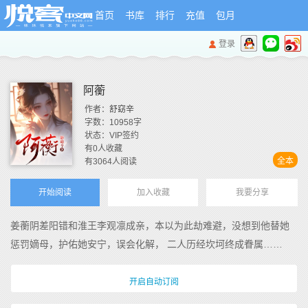
首页
书库
排行
充值
包月
登录
阿蘅
作者：
舒窈辛
字数：
10958
字
状态：
VIP签约
有
0
人收藏
全本
有
3064
人阅读
开始阅读
加入收藏
我要分享
姜蘅阴差阳错和淮王李观凛成亲，本以为此劫难避，没想到他替她
惩罚嫡母，护佑她安宁，误会化解， 二人历经坎坷终成眷属……
开启自动订阅