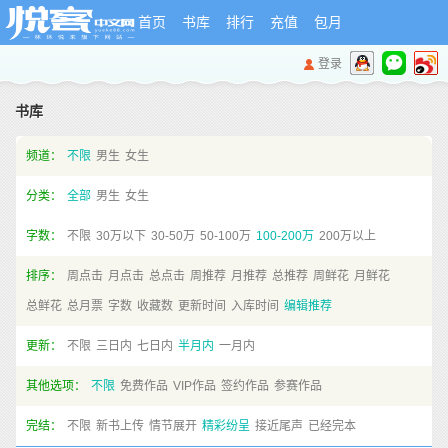
首页
书库
排行
充值
包月
登录
书库
频道：
不限
男生
女生
分类：
全部
男生
女生
字数：
不限
30万以下
30-50万
50-100万
100-200万
200万以上
排序：
周点击
月点击
总点击
周推荐
月推荐
总推荐
周鲜花
月鲜花
总鲜花
总月票
字数
收藏数
更新时间
入库时间
编辑推荐
更新：
不限
三日内
七日内
半月内
一月内
其他选项：
不限
免费作品
VIP作品
签约作品
参赛作品
完结：
不限
新书上传
情节展开
精彩纷呈
接近尾声
已经完本