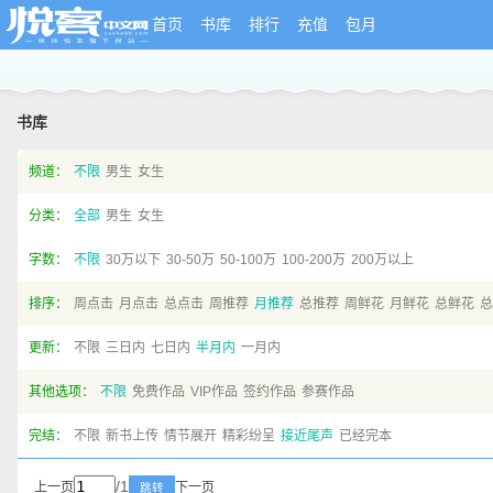
首页
书库
排行
充值
包月
书库
频道：
不限
男生
女生
分类：
全部
男生
女生
字数：
不限
30万以下
30-50万
50-100万
100-200万
200万以上
排序：
周点击
月点击
总点击
周推荐
月推荐
总推荐
周鲜花
月鲜花
总鲜花
总
更新：
不限
三日内
七日内
半月内
一月内
其他选项：
不限
免费作品
VIP作品
签约作品
参赛作品
完结：
不限
新书上传
情节展开
精彩纷呈
接近尾声
已经完本
/1
上一页
下一页
跳转