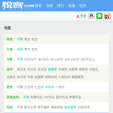
首页
书库
排行
充值
包月
登录
书库
频道：
不限
男生
女生
分类：
全部
男生
女生
字数：
不限
30万以下
30-50万
50-100万
100-200万
200万以上
排序：
周点击
月点击
总点击
周推荐
月推荐
总推荐
周鲜花
月鲜花
总鲜花
总月票
字数
收藏数
更新时间
入库时间
编辑推荐
更新：
不限
三日内
七日内
半月内
一月内
其他选项：
不限
免费作品
VIP作品
签约作品
参赛作品
完结：
不限
新书上传
情节展开
精彩纷呈
接近尾声
已经完本